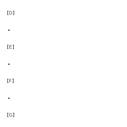
【D】
【E】
【F】
【G】