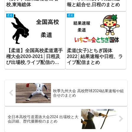
校,東海総体
報と組合せ,日程のまとめ
柔道
柔道
【柔道】全国高校柔道選手
柔道(女子)とちぎ国体
権大会2020-2021│日程及
2022│結果速報や日程、ラ
び出場校,ライブ配信の一
イブ配信まとめ
覧まとめ
秋季九州大会 高校野球2024結果速報や組
合せのまとめ
全日本高校弓道選抜大会2024 出場校と大
会詳細、歴代優勝校のまとめ