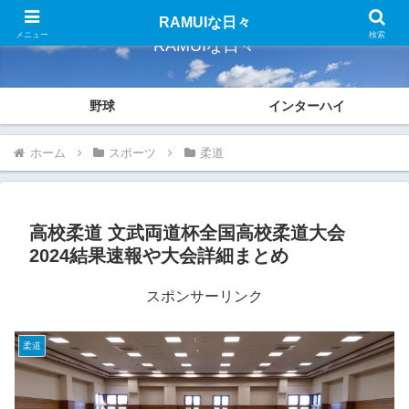
RAMUIな日々
メニュー
検索
RAMUIな日々
野球
インターハイ
ホーム
スポーツ
柔道
高校柔道 文武両道杯全国高校柔道大会
2024結果速報や大会詳細まとめ
スポンサーリンク
柔道