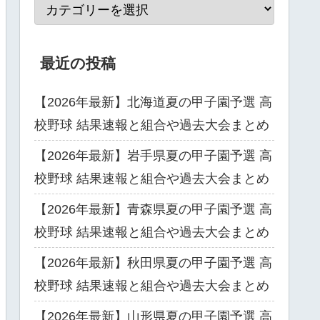
最近の投稿
【2026年最新】北海道夏の甲子園予選 高
校野球 結果速報と組合や過去大会まとめ
【2026年最新】岩手県夏の甲子園予選 高
校野球 結果速報と組合や過去大会まとめ
【2026年最新】青森県夏の甲子園予選 高
校野球 結果速報と組合や過去大会まとめ
【2026年最新】秋田県夏の甲子園予選 高
校野球 結果速報と組合や過去大会まとめ
【2026年最新】山形県夏の甲子園予選 高