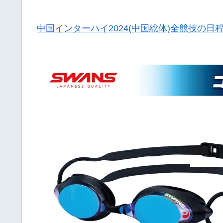
中国インターハイ2024(中国総体)全競技の日