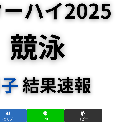
はてブ
LINE
コピー