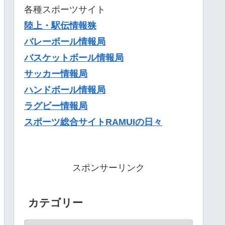
各種スポーツサイト
陸上・駅伝情報狭
バレーボール情報局
バスケットボール情報局
サッカー情報局
ハンドボール情報局
ラグビー情報局
スポーツ総合サイトRAMUIの日々
スポンサーリンク
カテゴリー