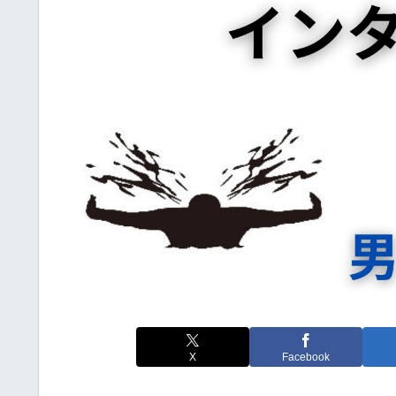
X
Facebook