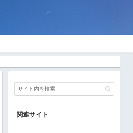
関連サイト