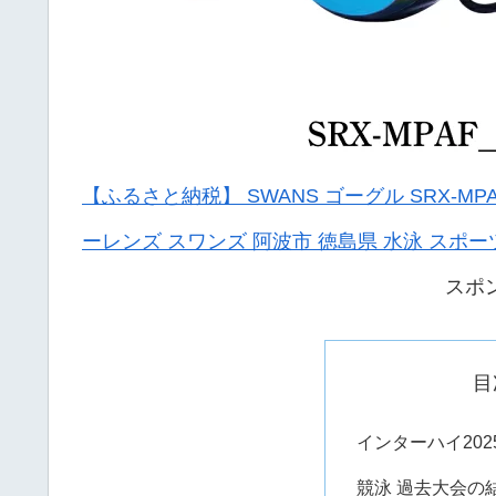
【ふるさと納税】 SWANS ゴーグル SRX-MPAF
ーレンズ スワンズ 阿波市 徳島県 水泳 スポー
スポ
目
インターハイ202
競泳 過去大会の