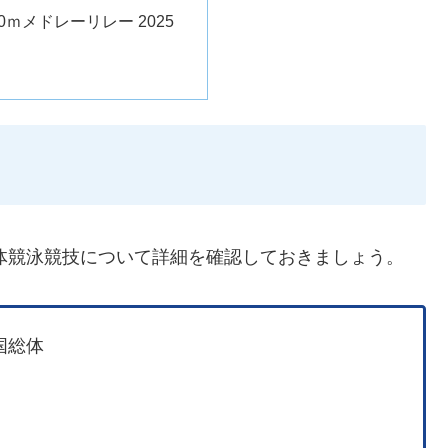
00ｍメドレーリレー 2025
総体競泳競技について詳細を確認しておきましょう。
国総体