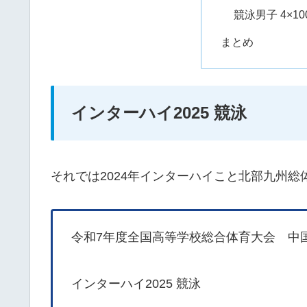
競泳男子 4×1
まとめ
インターハイ2025 競泳
それでは2024年インターハイこと北部九州
令和7年度全国高等学校総合体育大会 中
インターハイ2025 競泳