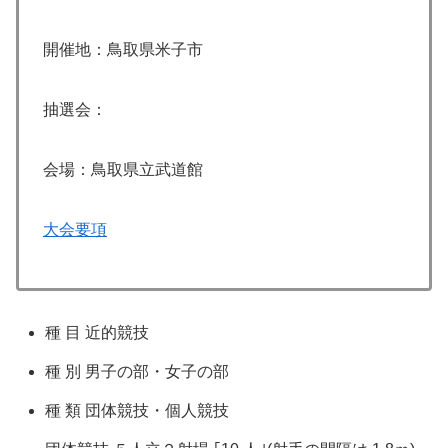
開催地：鳥取県米子市
抽選会：
会場：鳥取県立武道館
大会要項
種 目 近的競技
種 別 男子の部・女子の部
種 類 団体競技・個人競技