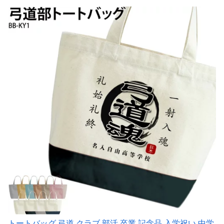
トートバッグ 弓道 クラブ 部活 卒業 記念品 入学祝い 中学