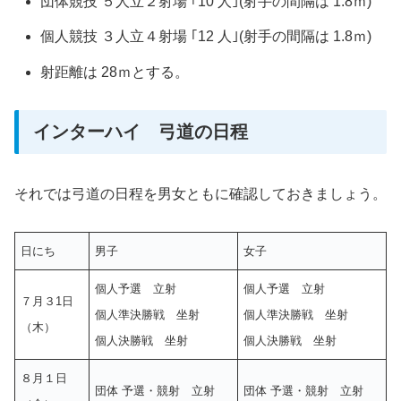
団体競技 ５人立２射場 ｢10 人｣(射手の間隔は 1.8ｍ)
個人競技 ３人立４射場 ｢12 人｣(射手の間隔は 1.8ｍ)
射距離は 28ｍとする。
インターハイ 弓道の日程
それでは弓道の日程を男女ともに確認しておきましょう。
日にち
男子
女子
個人予選 立射
個人予選 立射
７月３1日
個人準決勝戦 坐射
個人準決勝戦 坐射
（木）
個人決勝戦 坐射
個人決勝戦 坐射
８月１日
団体 予選・競射 立射
団体 予選・競射 立射