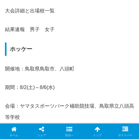
大会詳細と出場校一覧
結果速報 男子 女子
ホッケー
開催地：鳥取県鳥取市、八頭町
期間：8/2(土)～8/6(水)
会場：ヤマタスポーツパーク補助競技場、鳥取県立八頭高
等学校
大会詳細と出場校一覧
ホーム
シェア
目次へ
トップ
サイドバー