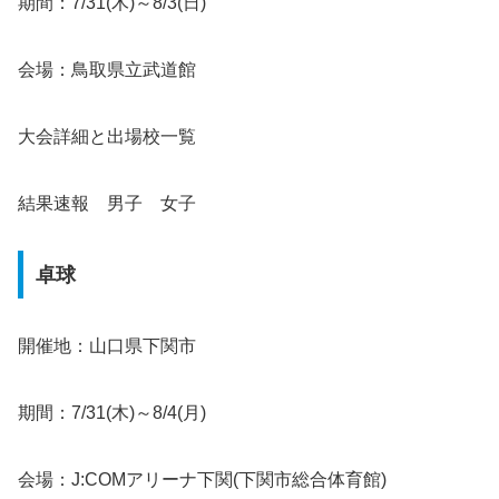
期間：7/31(木)～8/3(日)
会場：鳥取県立武道館
大会詳細と出場校一覧
結果速報 男子 女子
卓球
開催地：山口県下関市
期間：7/31(木)～8/4(月)
会場：J:COMアリーナ下関(下関市総合体育館)