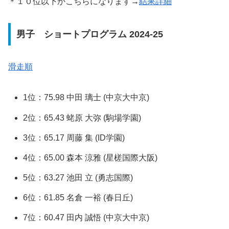
＊１０位以下かこちらになります→
結果詳細
男子 ショートプログラム 2024-25
滑走順
1位：75.98 中田 璃士 (中京大中京)
2位：65.43 蛯原 大弥 (駒場学園)
3位：65.17 周藤 集 (ID学園)
4位：65.00 森本 涼雅 (星槎国際大阪)
5位：63.27 池田 立 (勇志国際)
6位：61.85 名倉 一裕 (春日丘)
7位：60.47 田内 誠悟 (中京大中京)