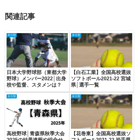
関連記事
未分類
未分類
日本大学野球部（東都大学
【白石工業】全国高校選抜
野球）メンバー2022│出身
ソフトボール2021-22 宮城
校や監督、スタメンは？
県│選手一覧
未分類
未分類
高校野球│青森県秋季大会
【花巻東】全国高校選抜ソ
2025の結果速報や組合せ
フトボール2021-22 岩手県