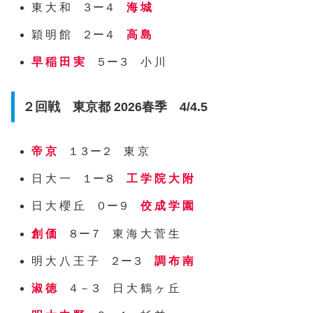
東 大 和 ３ー４
海 城
穎 明 館 ２ー４
高 島
早 稲 田 実
５ー３ 小 川
２回戦 東京都 2026春季 4/4.5
帝 京
１３ー２ 東 京
日 大 一 １ー８
工 学 院 大 附
日 大 櫻 丘 ０ー９
佼 成 学 園
創 価
８ー７ 東 海 大 菅 生
明 大 八 王 子 ２ー３
調 布 南
淑 徳
４－３ 日 大 鶴 ヶ 丘