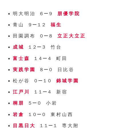
明 大 明 治 ６ー９
朋 優 学 院
青 山 ９ー１２
福 生
田 園 調 布 ０ー８
立 正 大 立 正
成 城
１２ー３ 竹 台
富 士 森
１４ー４ 町 田
実 践 学 園
８ー０ 日 比 谷
松 が 谷 ０ー１０
錦 城 学 園
江 戸 川
１１ー４ 新 宿
桐 朋
５ー０ 小 岩
岩 倉
１０ー０ 東 村 山 西
目 黒 日 大
１１ー１ 専 大 附