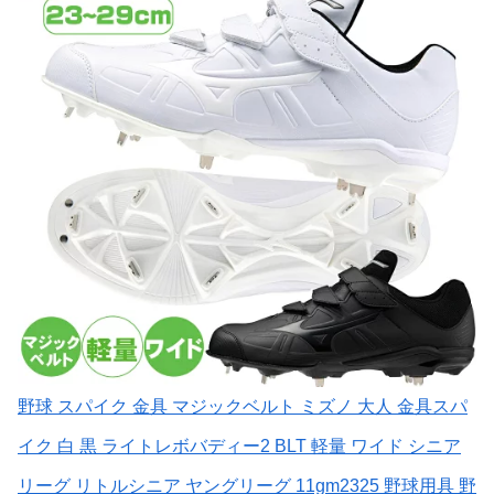
野球 スパイク 金具 マジックベルト ミズノ 大人 金具スパ
イク 白 黒 ライトレボバディー2 BLT 軽量 ワイド シニア
リーグ リトルシニア ヤングリーグ 11gm2325 野球用具 野