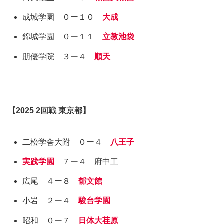
成城学園 ０ー１０
大成
錦城学園 ０ー１１
立教池袋
朋優学院 ３ー４
順天
【
2025
2回戦
東京都
】
二松学舎大附 ０ー４
八王子
実践学園
７ー４ 府中工
広尾 ４ー８
郁文館
小岩 ２ー４
駿台学園
昭和 ０ー７
日体大荏原