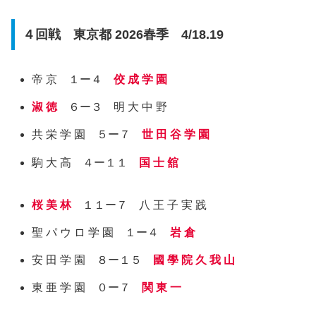
４回戦 東京都 2026春季 4/18.19
帝 京 １ー４
佼 成 学 園
淑 徳
６ー３ 明 大 中 野
共 栄 学 園 ５ー７
世 田 谷 学 園
駒 大 高 ４ー１１
国 士 舘
桜 美 林
１１ー７ 八 王 子 実 践
聖 パ ウ ロ 学 園 １ー４
岩 倉
安 田 学 園 ８ー１５
國 學 院 久 我 山
東 亜 学 園 ０ー７
関 東 一