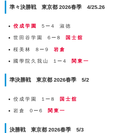
準々決勝戦 東京都 2026春季 4/25.26
佼 成 学 園
５ー４ 淑 徳
世 田 谷 学 園 ６ー８
国 士 舘
桜 美 林 ８ー９
岩 倉
國 學 院 久 我 山 １ー４
関 東 一
準決勝戦 東京都 2026春季 5/2
佼 成 学 園 １ー８
国 士 舘
岩 倉 ０ー６
関 東 一
決勝戦 東京都 2026春季 5/3