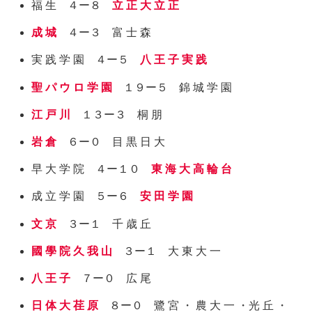
福 生 ４ー８
立 正 大 立 正
成 城
４ー３ 富 士 森
実 践 学 園 ４ー５
八 王 子 実 践
聖 パ ウ ロ 学 園
１９ー５ 錦 城 学 園
江 戸 川
１３ー３ 桐 朋
岩 倉
６ー０ 目 黒 日 大
早 大 学 院 ４ー１０
東 海 大 高 輪 台
成 立 学 園 ５ー６
安 田 学 園
文 京
３ー１ 千 歳 丘
國 學 院 久 我 山
３ー１ 大 東 大 一
八 王 子
７ー０ 広 尾
日 体 大 荏 原
８ー０ 鷺 宮 ・ 農 大 一 ・光 丘 ・