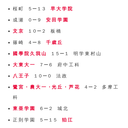
桜 町 ５ー１３
早 大 学 院
成 瀬 ０ー９
安 田 学 園
文 京
１０ー２ 板 橋
篠 崎 ４ー８
千 歳 丘
國 學 院 久 我 山
１５ー１ 明 学 東 村 山
大 東 大 一
７ー６ 府 中 工 科
八 王 子
１０ー０ 法 政
鷺 宮 ・ 農 大 一 ・光 丘 ・ 芦 花
４ー２ 多 摩 工
科
東 亜 学 園
６ー２ 城 北
正 則 学 園 ５ー１５
狛 江