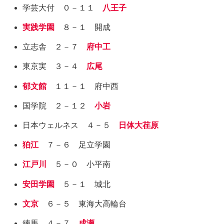
学芸大付 ０－１１
八王子
実践学園
８－１ 開成
立志舎 ２－７
府中工
東京実 ３－４
広尾
郁文館
１１－１ 府中西
国学院 ２－１２
小岩
日本ウェルネス ４－５
日体大荏原
狛江
７－６ 足立学園
江戸川
５－０ 小平南
安田学園
５－１ 城北
文京
６－５ 東海大高輪台
練馬 ４－７
成瀬