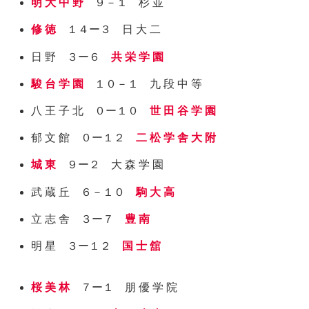
明 大 中 野
９－１ 杉 並
修 徳
１４ー３ 日 大 二
日 野 ３ー６
共 栄 学 園
駿 台 学 園
１０－１ 九 段 中 等
八 王 子 北 ０ー１０
世 田 谷 学 園
郁 文 館 ０ー１２
二 松 学 舎 大 附
城 東
９ー２ 大 森 学 園
武 蔵 丘 ６－１０
駒 大 高
立 志 舎 ３ー７
豊 南
明 星 ３ー１２
国 士 舘
桜 美 林
７ー１ 朋 優 学 院