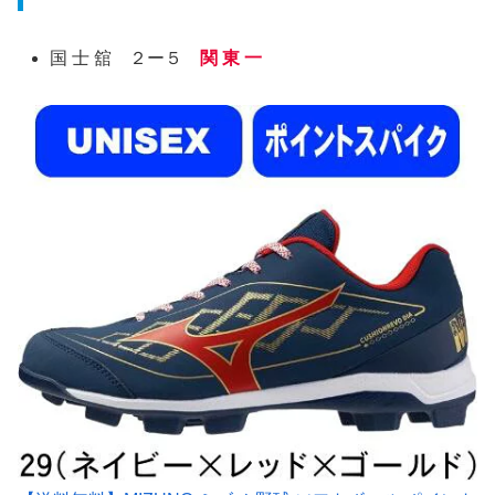
国 士 舘 ２ー５
関 東 一