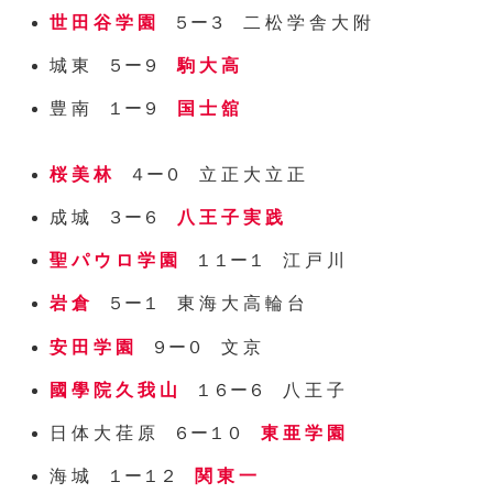
世 田 谷 学 園
５ー３ 二 松 学 舎 大 附
城 東 ５ー９
駒 大 高
豊 南 １ー９
国 士 舘
桜 美 林
４ー０ 立 正 大 立 正
成 城 ３ー６
八 王 子 実 践
聖 パ ウ ロ 学 園
１１ー１ 江 戸 川
岩 倉
５ー１ 東 海 大 高 輪 台
安 田 学 園
９ー０ 文 京
國 學 院 久 我 山
１６ー６ 八 王 子
日 体 大 荏 原 ６ー１０
東 亜 学 園
海 城 １ー１２
関 東 一