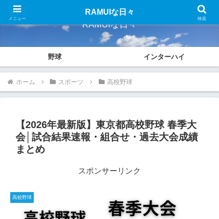
RAMUIな日々
メニュー
検索
RAMUIな日々
野球
インターハイ
ホーム
スポーツ
高校野球
【2026年最新版】東京都高校野球 春季大
会│試合結果速報・組合せ・過去大会成績
まとめ
スポンサーリンク
高校野球