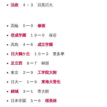
法政
４－３ 目黒日大
高輪 ０ー９
修徳
佼成学園
１９ー０ 保谷
高島 ４ー６
成立学園
日大鶴ケ丘
１０ー２ 豊多摩
足立西
８ー７ 桐朋
東京 ２ー９
工学院大附
日大一 １ー９
東海大菅生
錦城
３ー１ 専大附
日本学園 ５ー６
桜美林