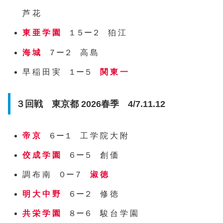
芦 花
東 亜 学 園
１５ー２ 狛 江
海 城
７ー２ 高 島
早 稲 田 実 １ー５
関 東 一
３回戦 東京都 2026春季 4/7.11.12
帝 京
６ー１ 工 学 院 大 附
佼 成 学 園
６ー５ 創 価
調 布 南 ０ー７
淑 徳
明 大 中 野
６ー２ 修 徳
共 栄 学 園
８ー６ 駿 台 学 園