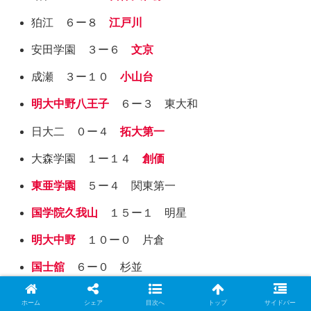
狛江 ６ー８
江戸川
安田学園 ３ー６
文京
成瀬 ３ー１０
小山台
明大中野八王子
６ー３ 東大和
日大二 ０ー４
拓大第一
大森学園 １ー１４
創価
東亜学園
５ー４ 関東第一
国学院久我山
１５ー１ 明星
明大中野
１０ー０ 片倉
国士舘
６ー０ 杉並
法政
８ー７ 淑徳
ホーム
シェア
目次へ
トップ
サイドバー