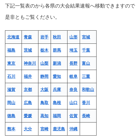
下記一覧表のから各県の大会結果速報へ移動できますので
是非ともご覧ください。
北海道
青森
岩手
秋田
山形
宮城
福島
茨城
栃木
群馬
埼玉
千葉
東京
神奈川
山梨
新潟
長野
富山
石川
福井
静岡
愛知
岐阜
三重
滋賀
京都
大阪
兵庫
奈良
和歌山
岡山
広島
鳥取
島根
山口
香川
徳島
愛媛
高知
福岡
佐賀
長崎
熊本
大分
宮崎
鹿児島
沖縄