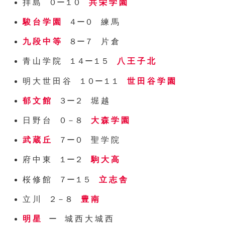
拝 島 ０ー１０
共 栄 学 園
駿 台 学 園
４ー０ 練 馬
九 段 中 等
８ー７ 片 倉
青 山 学 院 １４ー１５
八 王 子 北
明 大 世 田 谷 １０ー１１
世 田 谷 学 園
郁 文 館
３ー２ 堀 越
日 野 台 ０－８
大 森 学 園
武 蔵 丘
７ー０ 聖 学 院
府 中 東 １ー２
駒 大 高
桜 修 館 ７ー１５
立 志 舎
立 川 ２－８
豊 南
明 星
ー 城 西 大 城 西