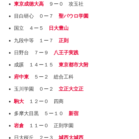
東京成徳大高
９ー０ 攻玉社
目白研心 ０ー７
聖パウロ学園
国立 ４ー５
日大豊山
九段中等 １ー７
正則
日野台 ７ー９
八王子実践
成蹊 １４ー１５
東京都市大附
府中東
５ー２ 総合工科
玉川学園 ０ー２
立正大立正
駒大
１２ー０ 四商
多摩大目黒 ５ー１０
新宿
岩倉
１１ー０ 正則学園
日大桜丘 ２ー３
城西大城西