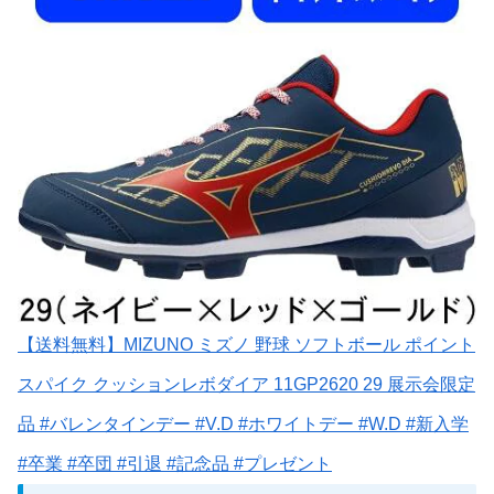
【送料無料】MIZUNO ミズノ 野球 ソフトボール ポイント
スパイク クッションレボダイア 11GP2620 29 展示会限定
品 #バレンタインデー #V.D #ホワイトデー #W.D #新入学
#卒業 #卒団 #引退 #記念品 #プレゼント