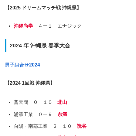
【
2025
ドリームマッチ戦
沖縄県
】
沖縄尚学
４ー１ エナジック
2024 年 沖縄県 春季大会
男子組合せ
202
4
【
202
4
1回戦 沖縄県】
普天間 ０ー１０
北山
浦添工業 ０ー９
糸満
向陽・南部工業 ２ー１０
読谷