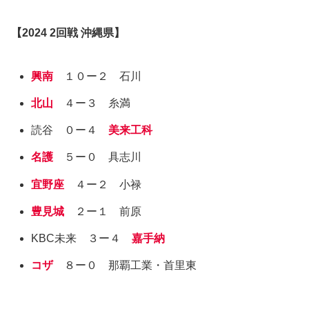
【
202
4
2回戦
沖縄県
】
興南
１０ー２ 石川
北山
４ー３ 糸満
読谷 ０ー４
美来工科
名護
５ー０ 具志川
宜野座
４ー２ 小禄
豊見城
２ー１ 前原
KBC未来 ３ー４
嘉手納
コザ
８ー０ 那覇工業・首里東