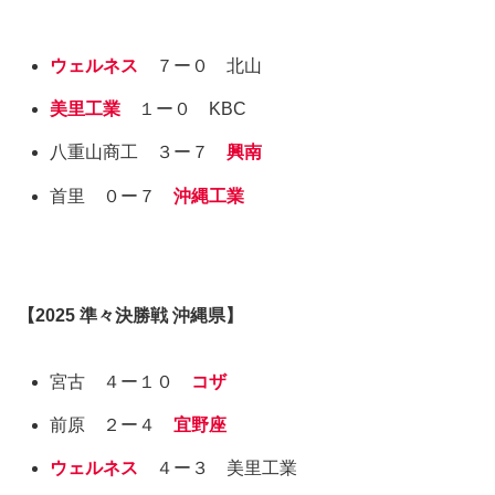
ウェルネス
７ー０ 北山
美里工業
１ー０ KBC
八重山商工 ３ー７
興南
首里 ０ー７
沖縄工業
【
2025
準々決勝戦
沖縄県
】
宮古 ４ー１０
コザ
前原 ２ー４
宜野座
ウェルネス
４ー３ 美里工業