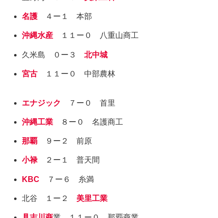
名護
４ー１ 本部
沖縄水産
１１ー０ 八重山商工
久米島 ０ー３
北中城
宮古
１１ー０ 中部農林
エナジック
７ー０ 首里
沖縄工業
８ー０ 名護商工
那覇
９ー２ 前原
小禄
２ー１ 普天間
KBC
７ー６ 糸満
北谷 １ー２
美里工業
具志川商
業 １１ー０ 那覇商業