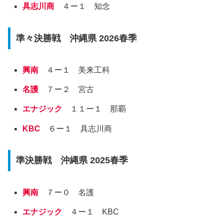
具志川商
４ー１ 知念
準々決勝戦 沖縄県 2026春季
興南
４ー１ 美来工科
名護
７ー２ 宮古
エナジック
１１ー１ 那覇
KBC
６ー１ 具志川商
準決勝戦 沖縄県 2025春季
興南
７ー０ 名護
エナジック
４ー１ KBC