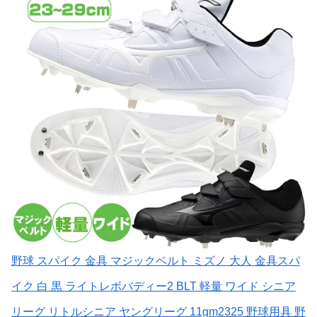
野球 スパイク 金具 マジックベルト ミズノ 大人 金具スパ
イク 白 黒 ライトレボバディー2 BLT 軽量 ワイド シニア
リーグ リトルシニア ヤングリーグ 11gm2325 野球用具 野