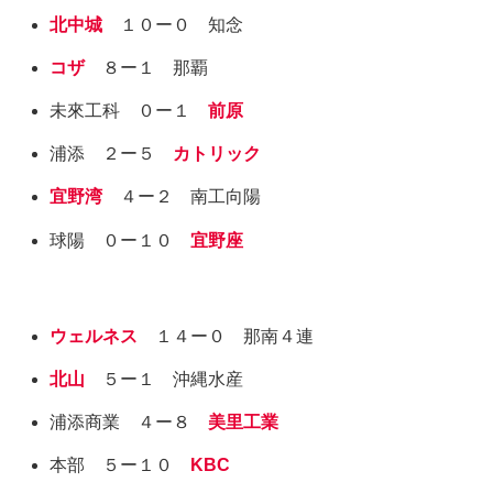
北中城
１０ー０ 知念
コザ
８ー１ 那覇
未來工科 ０ー１
前原
浦添 ２ー５
カトリック
宜野湾
４ー２ 南工向陽
球陽 ０ー１０
宜野座
ウェルネス
１４ー０ 那南４連
北山
５ー１ 沖縄水産
浦添商業 ４ー８
美里工業
本部 ５ー１０
KBC