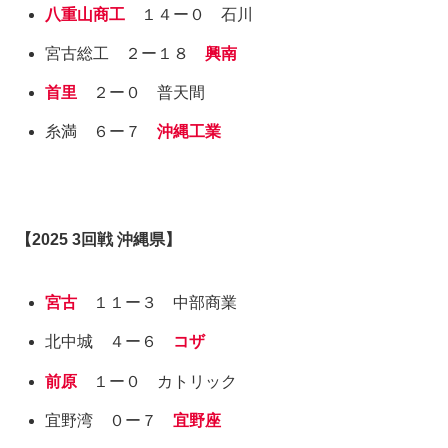
八重山商工
１４ー０ 石川
宮古総工 ２ー１８
興南
首里
２ー０ 普天間
糸満 ６ー７
沖縄工業
【
2025
3回戦
沖縄県
】
宮古
１１ー３ 中部商業
北中城 ４ー６
コザ
前原
１ー０ カトリック
宜野湾 ０ー７
宜野座