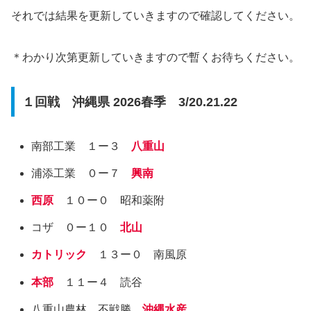
それでは結果を更新していきますので確認してください。
＊わかり次第更新していきますので暫くお待ちください。
１回戦 沖縄県 2026春季 3/20.21.22
南部工業 １ー３
八重山
浦添工業 ０ー７
興南
西原
１０ー０ 昭和薬附
コザ ０ー１０
北山
カトリック
１３ー０ 南風原
本部
１１ー４ 読谷
八重山農林 不戦勝
沖縄水産