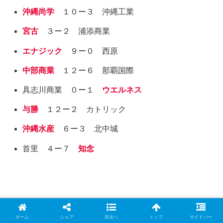
沖縄尚学
１０ー３ 沖縄工業
宮古
３ー２ 浦添商業
エナジック
９ー０ 西原
中部商業
１２ー６ 那覇国際
具志川商業 ０ー１
ウエルネス
与勝
１２ー２ カトリック
沖縄水産
６ー３ 北中城
首里 ４ー７
知念
【
202
4
3回戦
沖縄県
】
ホーム
シェア
目次へ
トップ
サイドバー