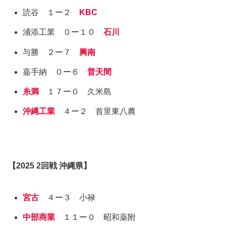
読谷 １ー２
KBC
浦添工業 ０ー１０
石川
与勝 ２ー７
興南
嘉手納 ０ー６
普天間
糸満
１７ー０ 久米島
沖縄工業
４ー２ 首里東八農
【
2025
2回戦
沖縄県
】
宮古
４ー３ 小禄
中部商業
１１ー０ 昭和薬附