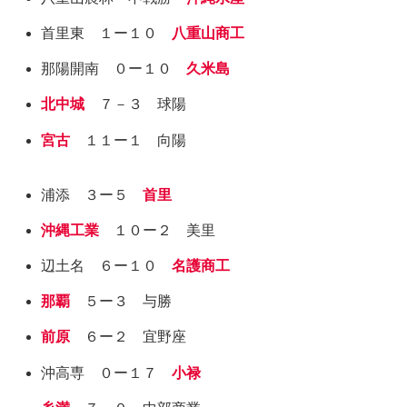
首里東 １ー１０
八重山商工
那陽開南 ０ー１０
久米島
北中城
７－３ 球陽
宮古
１１ー１ 向陽
浦添 ３ー５
首里
沖縄工業
１０ー２ 美里
辺土名 ６ー１０
名護商工
那覇
５ー３ 与勝
前原
６ー２ 宜野座
沖高専 ０ー１７
小禄