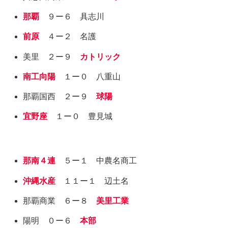
那覇
９ー６ 具志川
前原
４ー２ 名護
美里 ２ー９
カトリック
南工向陽
１ー０ 八重山
那覇国西 ２ー９
球陽
宜野座
１ー０ 豊見城
那南４連
５ー１ 中農名商工
沖縄水産
１１ー１ 辺土名
那覇商業 ６ー８
美里工業
陽明 ０ー６
本部