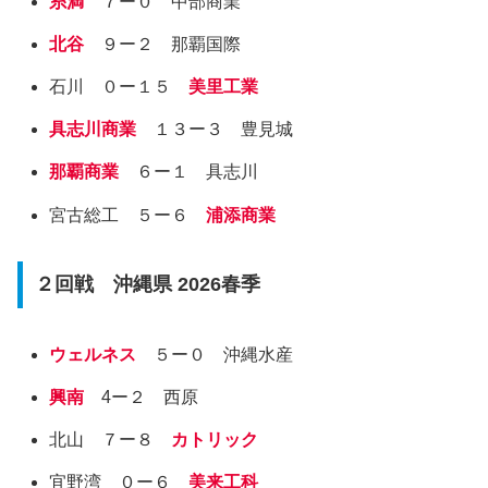
糸満
７ー０ 中部商業
北谷
９ー２ 那覇国際
石川 ０ー１５
美里工業
具志川商業
１３ー３ 豊見城
那覇商業
６ー１ 具志川
宮古総工 ５ー６
浦添商業
２回戦 沖縄県 2026春季
ウェルネス
５ー０ 沖縄水産
興南
4ー２ 西原
北山 ７ー８
カトリック
宜野湾 ０ー６
美来工科