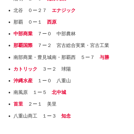
北谷 ０ー２７
エナジック
那覇 ０ー１
西原
中部商業
７ー０ 中部農林
那覇国際
７ー２ 宮古総合実業・宮古工業
南部商業・豊見城南・那覇西 ５ー７
与勝
カトリック
３ー２ 球陽
沖縄水産
１ー０ 八重山
南風原 １ー５
北中城
首里
２ー１ 美里
八重山商工 １ー３
知念