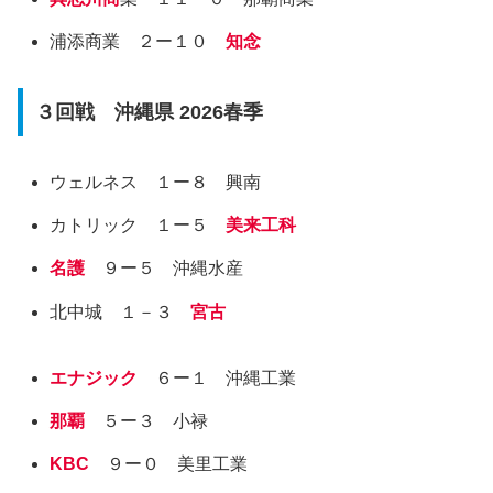
浦添商業 ２ー１０
知念
３回戦 沖縄県 2026春季
ウェルネス １ー８ 興南
カトリック １ー５
美来工科
名護
９ー５ 沖縄水産
北中城 １－３
宮古
エナジック
６ー１ 沖縄工業
那覇
５ー３ 小禄
KBC
９ー０ 美里工業