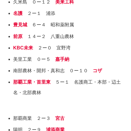
久米島 ０ー１２
美来工科
名護
２ー１ 浦添
豊見城
６ー４ 昭和薬附属
前原
１４ー２ 八重山農林
KBC未来
２ー０ 宜野湾
美里工業 ０ー５
嘉手納
南部農林・開邦・真和志 ０ー１０
コザ
那覇工業・首里東
５ー１ 名護商工・本部・辺土
名・北部農林
那覇商業 ２ー３
宮古
陽明 ２ー９
浦添商業