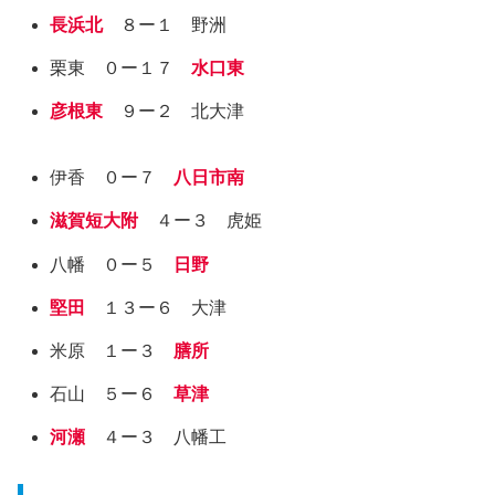
長浜北
８ー１ 野洲
栗東 ０ー１７
水口東
彦根東
９ー２ 北大津
伊香 ０ー７
八日市南
滋賀短大附
４ー３ 虎姫
八幡 ０ー５
日野
堅田
１３ー６ 大津
米原 １ー３
膳所
石山 ５ー６
草津
河瀬
４ー３ 八幡工