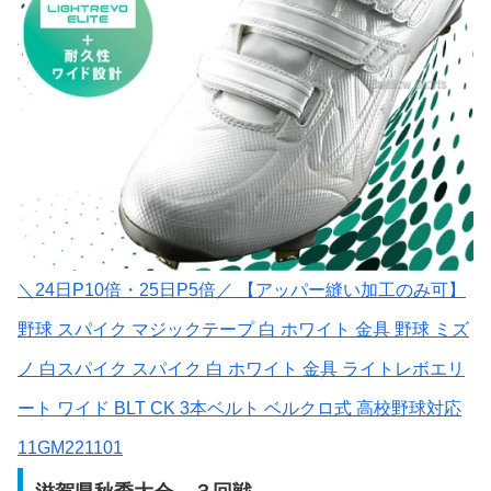
＼24日P10倍・25日P5倍／ 【アッパー縫い加工のみ可】
野球 スパイク マジックテープ 白 ホワイト 金具 野球 ミズ
ノ 白スパイク スパイク 白 ホワイト 金具 ライトレボエリ
ート ワイド BLT CK 3本ベルト ベルクロ式 高校野球対応
11GM221101