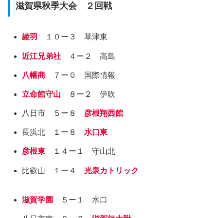
滋賀県秋季大会 ２回戦
綾羽
１０ー３ 草津東
近江兄弟社
４ー２ 高島
八幡商
７ー０ 国際情報
立命館守山
８ー２ 伊吹
八日市 ５ー８
彦根翔西館
長浜北 １ー８
水口東
彦根東
１４ー１ 守山北
比叡山 １ー４
光泉カトリック
滋賀学園
５ー１ 水口