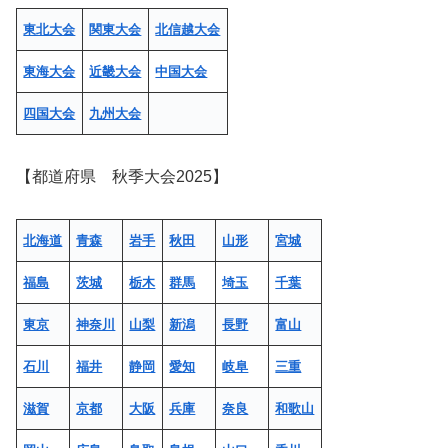
東北大会
関東大会
北信越大会
東海大会
近畿大会
中国大会
四国大会
九州大会
【都道府県 秋季大会2025】
北海道
青森
岩手
秋田
山形
宮城
福島
茨城
栃木
群馬
埼玉
千葉
東京
神奈川
山梨
新潟
長野
富山
石川
福井
静岡
愛知
岐阜
三重
滋賀
京都
大阪
兵庫
奈良
和歌山