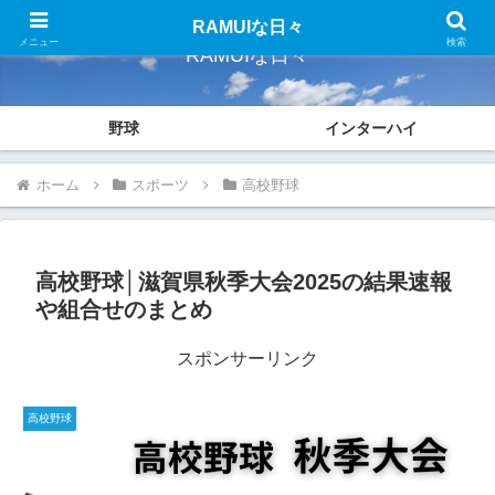
RAMUIな日々
メニュー
検索
RAMUIな日々
野球
インターハイ
ホーム
スポーツ
高校野球
高校野球│滋賀県秋季大会2025の結果速報
や組合せのまとめ
スポンサーリンク
高校野球