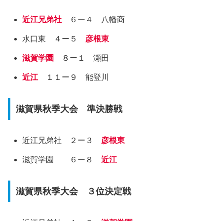
近江兄弟社
６ー４ 八幡商
水口東 ４ー５
彦根東
滋賀学園
８ー１ 瀬田
近江
１１ー９ 能登川
滋賀県秋季大会 準決勝戦
近江兄弟社 ２ー３
彦根東
滋賀学園 ６ー８
近江
滋賀県秋季大会 ３位決定戦