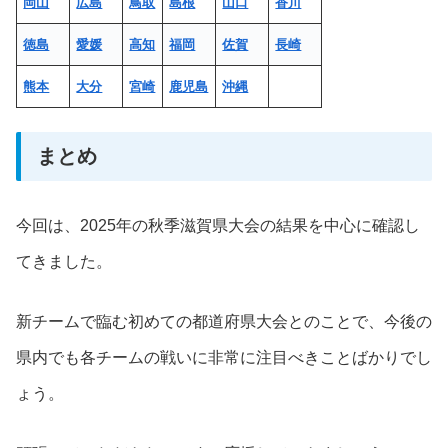
岡山
広島
鳥取
島根
山口
香川
徳島
愛媛
高知
福岡
佐賀
長崎
熊本
大分
宮崎
鹿児島
沖縄
まとめ
今回は、2025年の秋季滋賀県大会の結果を中心に確認し
てきました。
新チームで臨む初めての都道府県大会とのことで、今後の
県内でも各チームの戦いに非常に注目べきことばかりでし
ょう。