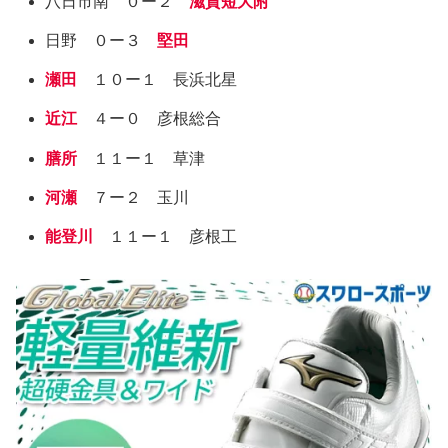
八日市南 ０ー２
滋賀短大附
日野 ０ー３
堅田
瀬田
１０ー１ 長浜北星
近江
４ー０ 彦根総合
膳所
１１ー１ 草津
河瀬
７ー２ 玉川
能登川
１１ー１ 彦根工