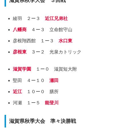
滋賀県秋季大会 ３回戦
綾羽 ２ー３
近江兄弟社
八幡商
４ー３ 立命館守山
彦根翔西館 １ー３
水口東
彦根東
３ー２ 光泉カトリック
滋賀学園
１ー０ 滋賀短大附
堅田 ４ー１０
瀬田
近江
１０ー０ 膳所
河瀬 １ー５
能登川
滋賀県秋季大会 準々決勝戦