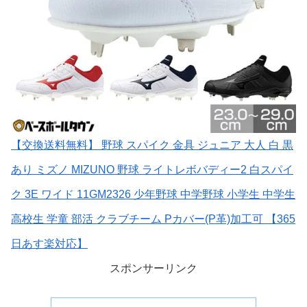
【交換送料無料】 野球 スパイク 金具 ジュニア 大人 白 黒
あり ミズノ MIZUNO 野球 ライトレボバディー2 白スパイ
ク 3E ワイド 11GM2326 少年野球 中学野球 小学生 中学生
高校生 学童 部活 クラブチーム Pカバー(P革)加工可 【365
日あす楽対応】
スポンサーリンク