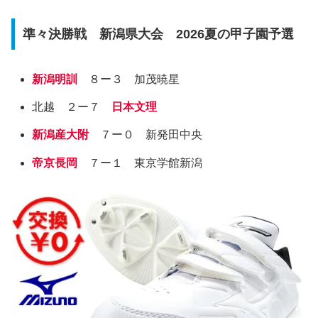
準々決勝戦 新潟県大会 2026夏の甲子園予選
新潟明訓
８ー３ 加茂暁星
北越 ２ー７
日本文理
新潟産大附
７ー０ 新発田中央
帝京長岡
７ー１ 東京学館新潟