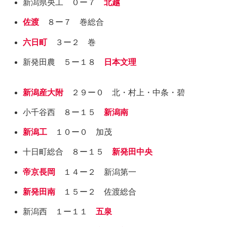
新潟県央工 ０ー７
北越
佐渡
８ー７ 巻総合
六日町
３ー２ 巻
新発田農 ５ー１８
日本文理
新潟産大附
２９ー０ 北・村上・中条・碧
小千谷西 ８ー１５
新潟南
新潟工
１０ー０ 加茂
十日町総合 ８ー１５
新発田中央
帝京長岡
１４ー２ 新潟第一
新発田南
１５ー２ 佐渡総合
新潟西 １ー１１
五泉