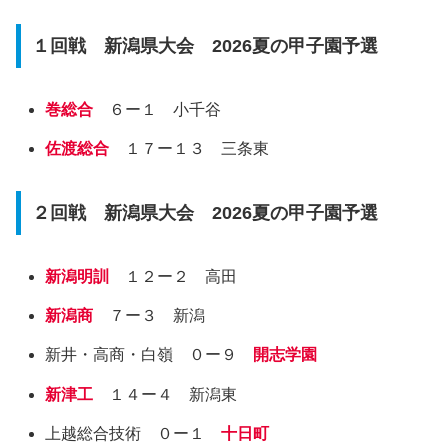
１回戦 新潟県大会 2026夏の甲子園予選
巻総合
６ー１ 小千谷
佐渡総合
１７ー１３ 三条東
２回戦 新潟県大会 2026夏の甲子園予選
新潟明訓
１２ー２ 高田
新潟商
７ー３ 新潟
新井・高商・白嶺 ０ー９
開志学園
新津工
１４ー４ 新潟東
上越総合技術 ０ー１
十日町