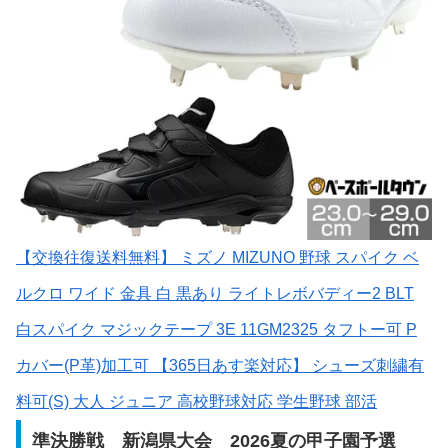
【交換往復送料無料】 ミズノ MIZUNO 野球 スパイク ベ
ルクロ ワイド 金具 白 黒あり ライトレボバディー2 BLT
白スパイク マジックテープ 3E 11GM2325 タフトー可 P
カバー(P革)加工可 【365日あす楽対応】 シューズ刺繍有
料可(S) 大人 ジュニア 高校野球対応 学生野球 部活
準決勝戦 新潟県大会 2026夏の甲子園予選