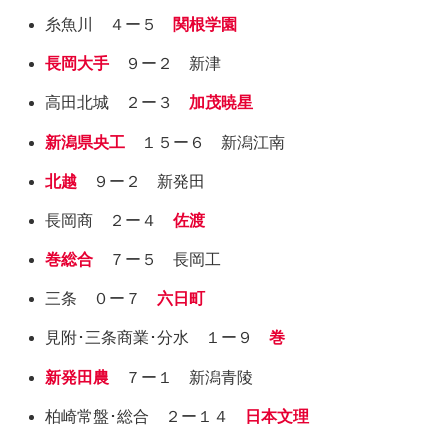
糸魚川 ４ー５
関根学園
長岡大手
９ー２ 新津
高田北城 ２ー３
加茂暁星
新潟県央工
１５ー６ 新潟江南
北越
９ー２ 新発田
長岡商 ２ー４
佐渡
巻総合
７ー５ 長岡工
三条 ０ー７
六日町
見附･三条商業･分水 １ー９
巻
新発田農
７ー１ 新潟青陵
柏崎常盤･総合 ２ー１４
日本文理