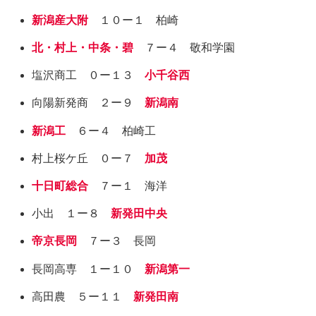
新潟産大附
１０ー１ 柏崎
北・村上・中条・碧
７ー４ 敬和学園
塩沢商工 ０ー１３
小千谷西
向陽新発商 ２ー９
新潟南
新潟工
６ー４ 柏崎工
村上桜ケ丘 ０ー７
加茂
十日町総合
７ー１ 海洋
小出 １ー８
新発田中央
帝京長岡
７ー３ 長岡
長岡高専 １ー１０
新潟第一
高田農 ５ー１１
新発田南