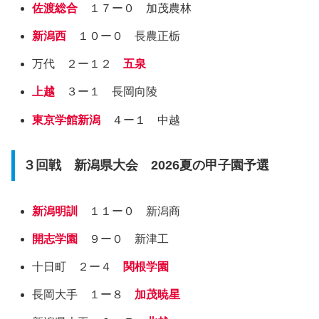
佐渡総合
１７ー０ 加茂農林
新潟西
１０ー０ 長農正栃
万代 ２ー１２
五泉
上越
３ー１ 長岡向陵
東京学館新潟
４ー１ 中越
３回戦 新潟県大会 2026夏の甲子園予選
新潟明訓
１１ー０ 新潟商
開志学園
９ー０ 新津工
十日町 ２ー４
関根学園
長岡大手 １ー８
加茂暁星