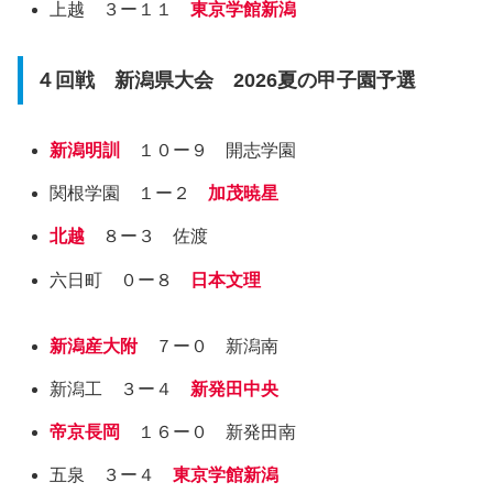
上越 ３ー１１
東京学館新潟
４回戦 新潟県大会 2026夏の甲子園予選
新潟明訓
１０ー９ 開志学園
関根学園 １ー２
加茂暁星
北越
８ー３ 佐渡
六日町 ０ー８
日本文理
新潟産大附
７ー０ 新潟南
新潟工 ３ー４
新発田中央
帝京長岡
１６ー０ 新発田南
五泉 ３ー４
東京学館新潟