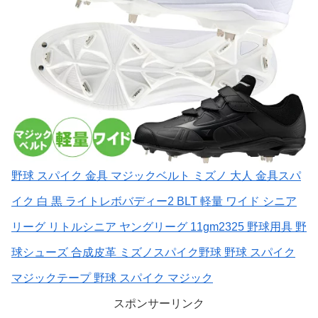
野球 スパイク 金具 マジックベルト ミズノ 大人 金具スパ
イク 白 黒 ライトレボバディー2 BLT 軽量 ワイド シニア
リーグ リトルシニア ヤングリーグ 11gm2325 野球用具 野
球シューズ 合成皮革 ミズノスパイク野球 野球 スパイク
マジックテープ 野球 スパイク マジック
スポンサーリンク