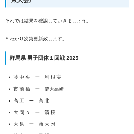
東大会)
それでは結果を確認していきましょう。
＊わかり次第更新致します。
群馬県 男子団体１回戦 2025
藤 中 央 ー 利 根 実
市 前 橋 ー 健大高崎
高 工 ー 高 北
大 間 々 ー 清 桜
大 泉 ー 商 大 附