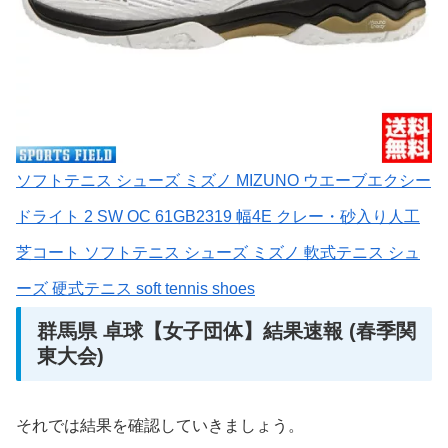
ソフトテニス シューズ ミズノ MIZUNO ウエーブエクシー
ドライト 2 SW OC 61GB2319 幅4E クレー・砂入り人工
芝コート ソフトテニス シューズ ミズノ 軟式テニス シュ
ーズ 硬式テニス soft tennis shoes
群馬県 卓球【女子団体】結果速報 (春季関
東大会)
それでは結果を確認していきましょう。