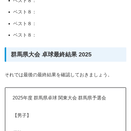
ベスト８：
ベスト８：
ベスト８：
ベスト８：
群馬県大会 卓球最終結果 2025
それでは最後の最終結果を確認しておきましょう。
2025年度 群馬県卓球 関東大会 群馬県予選会
【男子】