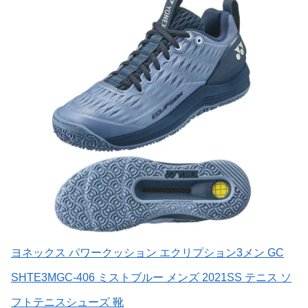
ヨネックス パワークッション エクリプション3メン GC
SHTE3MGC-406 ミストブルー メンズ 2021SS テニス ソ
フトテニスシューズ 靴