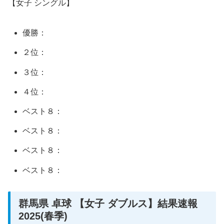
【女子 シングル】
優勝：
２位：
３位：
４位：
ベスト８：
ベスト８：
ベスト８：
ベスト８：
群馬県 卓球 【女子 ダブルス】結果速報
2025(春季)