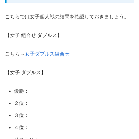
こちらでは女子個人戦の結果を確認しておきましょう。
【女子 組合せ ダブルス】
こちら→
女子ダブルス組合せ
【女子 ダブルス】
優勝：
２位：
３位：
４位：