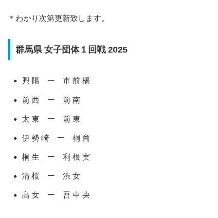
＊わかり次第更新致します。
群馬県 女子団体１回戦 2025
興 陽 ー 市 前 橋
前 西 ー 前 南
太 東 ー 前 東
伊 勢 崎 ー 桐 商
桐 生 ー 利 根 実
清 桜 ー 渋 女
高 女 ー 吾 中 央