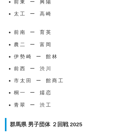
前 東 ー 興 陽
太 工 ー 高 崎
前 南 ー 育 英
農 二 ー 富 岡
伊 勢 崎 ー 館 林
前 西 ー 渋 川
市 太 田 ー 館 商 工
桐 一 ー 嬬 恋
青 翠 ー 渋 工
群馬県 男子団体 ２回戦 2025