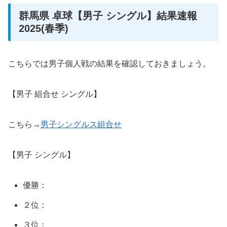
群馬県 卓球【男子 シングル】結果速報
2025(春季)
こちらでは男子個人戦の結果を確認しておきましょう。
【男子 組合せ シングル】
こちら→
男子シングルス組合せ
【男子 シングル】
優勝：
２位：
３位：