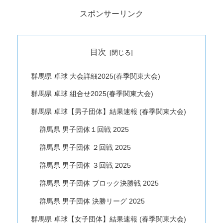
スポンサーリンク
目次
群馬県 卓球 大会詳細2025(春季関東大会)
群馬県 卓球 組合せ2025(春季関東大会)
群馬県 卓球【男子団体】結果速報 (春季関東大会)
群馬県 男子団体１回戦 2025
群馬県 男子団体 ２回戦 2025
群馬県 男子団体 ３回戦 2025
群馬県 男子団体 ブロック決勝戦 2025
群馬県 男子団体 決勝リーグ 2025
群馬県 卓球【女子団体】結果速報 (春季関東大会)