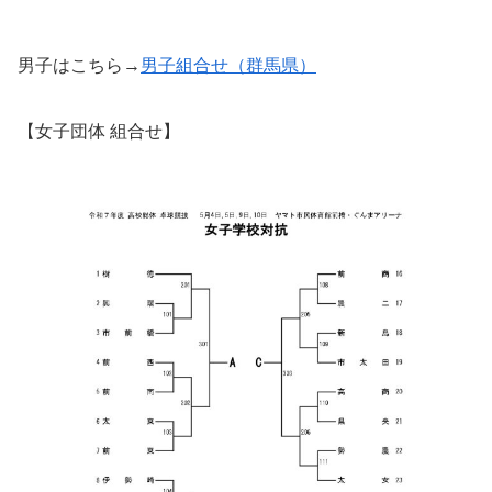
男子はこちら→
男子組合せ（群馬県）
【女子団体 組合せ】