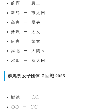
前 商 ー 農 二
新 島 ー 市 太 田
高 商 ー 県 央
勢 農 ー 太 女
伊 商 ー 館 女
高 北 ー 大 間 々
沼 田 ー 商 大 附
群馬県 女子団体 ２回戦 2025
樹 徳 ー 〇〇
〇〇 ー 〇〇