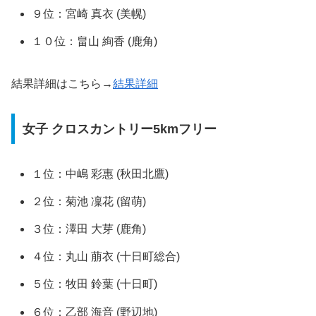
９位：宮崎 真衣 (美幌)
１０位：畠山 絢香 (鹿角)
結果詳細はこちら→
結果詳細
女子 クロスカントリー5kmフリー
１位：中嶋 彩惠 (秋田北鷹)
２位：菊池 凜花 (留萌)
３位：澤田 大芽 (鹿角)
４位：丸山 萠衣 (十日町総合)
５位：牧田 鈴葉 (十日町)
６位：乙部 海音 (野辺地)