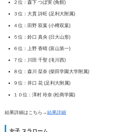
２位：森下 つぼ実 (角館)
３位：大貫 詩旺 (足利大附属)
４位：田野 双葉 (小樽双葉)
５位：鈴口 真央 (日大山形)
６位：上野 香晴 (富山第一)
７位：川田 千聖 (滝川西)
８位：森川 栞奈 (柴田学園大学附属)
９位：井口 花 (足利大附属)
１０位：澤村 玲奈 (松商学園)
結果詳細はこちら→
結果詳細
女子 スラローム