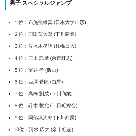
男子 スペシャルジャンプ
１位：布施飛雄真 (日本大学山形)
２位：西田蓮太郎 (下川商業)
３位：佐々木星語 (札幌日大)
４位：三上 託摩 (余市紅志)
５位：富井 孝 (飯山)
６位：西澤 希陸 (白馬)
７位：高橋 劉成 (下川商業)
８位：鈴木 教究 (十日町総合)
９位：岡部凜大郎 (下川商業)
10位：清水 広大 (余市紅志)