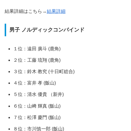
結果詳細はこちら→
結果詳細
男子 ノルディックコンバインド
１位：遠田 廣斗 (鹿角)
２位：工藤 琉翔 (鹿角)
３位：鈴木 教究 (十日町総合)
４位：富井 孝 (飯山)
５位：清水 優貴 （新井)
６位：山﨑 輝真 (飯山)
７位：松澤 慶門 (飯山)
８位：市川慎一郎 (飯山)