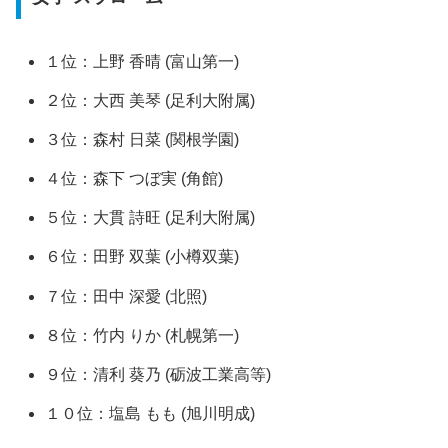
１位：上野 香晴 (富山第一)
２位：大西 美琴 (足利大附属)
３位：森村 日菜 (関根学園)
４位：森下 つぼ実 (角館)
５位：大貫 詩旺 (足利大附属)
６位：田野 双葉 (小樽双葉)
７位：田中 深愛 (北照)
８位：竹内 りか (札幌第一)
９位：清利 葵乃 (砺波工業高等)
１０位：塩島 もも (旭川明成)