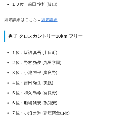
１０位：前田 怜和 (飯山)
結果詳細はこちら→
結果詳細
男子 クロスカントリー10km フリー
１位：坂詰 真吾 (十日町)
２位：野村 拓夢 (九里学園)
３位：小池 祥平 (富良野)
４位：吉田 頼生 (美幌)
５位：和久 斡希 (富良野)
６位：船場 凱安 (倶知安)
７位：小沼 永輝 (新庄南金山校)