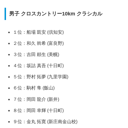
男子 クロスカントリー10km クラシカル
１位：船場 凱安 (倶知安)
２位：和久 斡希 (富良野)
３位：吉田 頼生 (美幌)
４位：坂詰 真吾 (十日町)
５位：野村 拓夢 (九里学園)
６位：駒村 隼 (飯山)
７位：岡田 龍介 (新井)
８位：岡田 幸輝 (十日町)
９位：金丸 拓寛 (新庄南金山校)