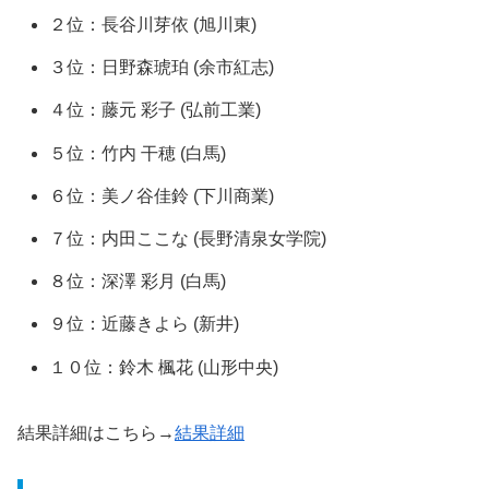
２位：長谷川芽依 (旭川東)
３位：日野森琥珀 (余市紅志)
４位：藤元 彩子 (弘前工業)
５位：竹内 干穂 (白馬)
６位：美ノ谷佳鈴 (下川商業)
７位：内田ここな (長野清泉女学院)
８位：深澤 彩月 (白馬)
９位：近藤きよら (新井)
１０位：鈴木 楓花 (山形中央)
結果詳細はこちら→
結果詳細