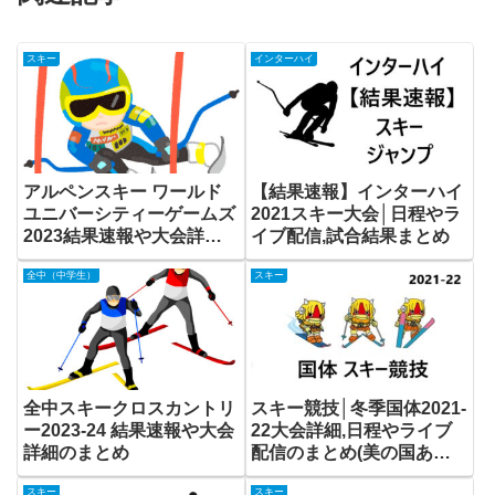
スキー
インターハイ
アルペンスキー ワールド
【結果速報】インターハイ
ユニバーシティーゲームズ
2021スキー大会│日程やラ
2023結果速報や大会詳細
イブ配信,試合結果まとめ
まとめ
全中（中学生）
スキー
全中スキークロスカントリ
スキー競技│冬季国体2021-
ー2023-24 結果速報や大会
22大会詳細,日程やライブ
詳細のまとめ
配信のまとめ(美の国あき
た鹿角国体)
スキー
スキー