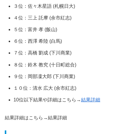
３位：佐々木星語 (札幌日大)
４位：三上 託摩 (余市紅志)
５位：富井 孝 (飯山)
６位：西澤 希陸 (白馬)
７位：高橋 劉成 (下川商業)
８位：鈴木 教究 (十日町総合)
９位：岡部凜大郎 (下川商業)
１０位：清水 広大 (余市紅志)
10位以下結果や詳細はこちら→
結果詳細
結果詳細はこちら→結果詳細