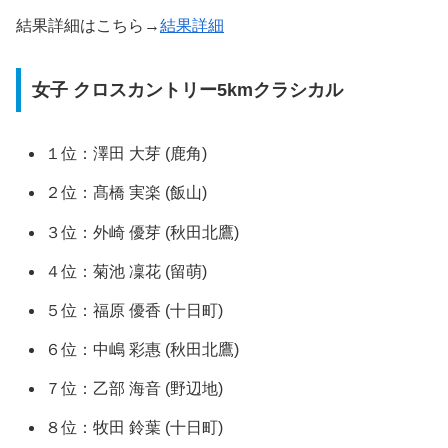
結果詳細はこちら→
結果詳細
女子 クロスカントリー5kmクラシカル
１位：澤田 大芽 (鹿角)
２位：髙橋 実楽 (飯山)
３位：外崎 優芽 (秋田北鷹)
４位：菊池 凜花 (留萌)
５位：福原 優香 (十日町)
６位：中嶋 彩惠 (秋田北鷹)
７位：乙部 海音 (野辺地)
８位：牧田 鈴葉 (十日町)