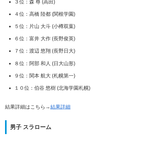
３位：森 尊 (高田)
４位：高橋 陸都 (関根学園)
５位：片山 大斗 (小樽双葉)
６位：富井 大作 (長野俊英)
７位：渡辺 悠翔 (長野日大)
８位：阿部 和人 (日大山形)
９位：関本 航大 (札幌第一)
１０位：伯谷 悠樹 (北海学園札幌)
結果詳細はこちら→
結果詳細
男子 スラローム