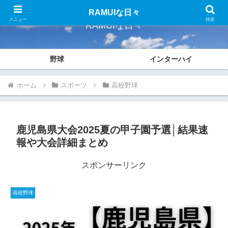
RAMUIな日々
メニュー
検索
RAMUIな日々
野球
インターハイ
ホーム
スポーツ
高校野球
鹿児島県大会2025夏の甲子園予選│結果速
報や大会詳細まとめ
スポンサーリンク
高校野球