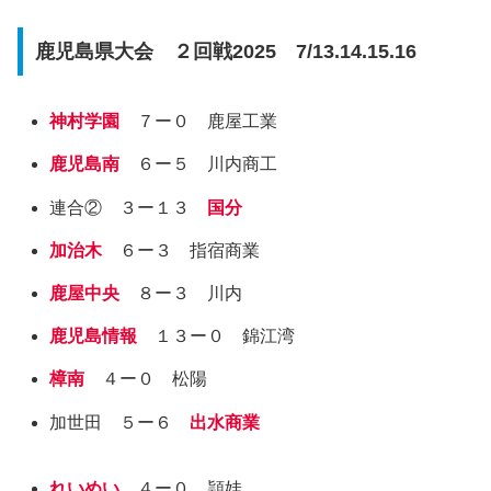
鹿児島県大会 ２回戦2025 7/13.14.15.16
神村学園
７ー０ 鹿屋工業
鹿児島南
６ー５ 川内商工
連合② ３ー１３
国分
加治木
６ー３ 指宿商業
鹿屋中央
８ー３ 川内
鹿児島情報
１３ー０ 錦江湾
樟南
４ー０ 松陽
加世田 ５ー６
出水商業
れいめい
４ー０ 頴娃