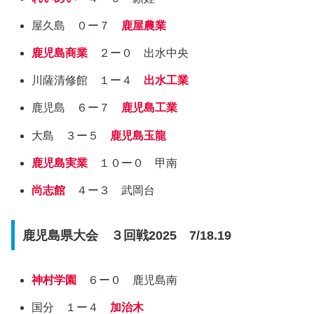
屋久島 ０ー７
鹿屋農業
鹿児島商業
２ー０ 出水中央
川薩清修館 １ー４
出水工業
鹿児島 ６ー７
鹿児島工業
大島 ３ー５
鹿児島玉龍
鹿児島実業
１０ー０ 甲南
尚志館
４ー３ 武岡台
鹿児島県大会 ３回戦2025 7/18.19
神村学園
６ー０ 鹿児島南
国分 １ー４
加治木