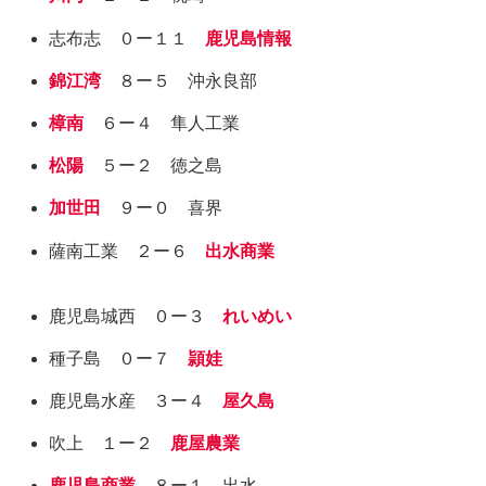
志布志 ０ー１１
鹿児島情報
錦江湾
８ー５ 沖永良部
樟南
６ー４ 隼人工業
松陽
５ー２ 徳之島
加世田
９ー０ 喜界
薩南工業 ２ー６
出水商業
鹿児島城西 ０ー３
れいめい
種子島 ０ー７
頴娃
鹿児島水産 ３ー４
屋久島
吹上 １ー２
鹿屋農業
鹿児島商業
８ー１ 出水