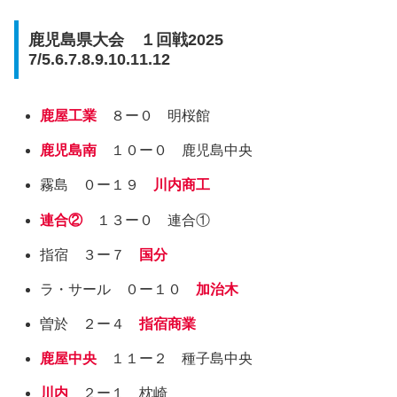
鹿児島県大会 １回戦2025
7/5.6.7.8.9.10.11.12
鹿屋工業
８ー０ 明桜館
鹿児島南
１０ー０ 鹿児島中央
霧島 ０ー１９
川内商工
連合②
１３ー０ 連合①
指宿 ３ー７
国分
ラ・サール ０ー１０
加治木
曽於 ２ー４
指宿商業
鹿屋中央
１１ー２ 種子島中央
川内
２ー１ 枕崎