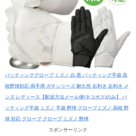
バッティンググローブ ミズノ 白 黒 バッティング手袋 高
校野球対応 両手用 ガチシリーズ 耐久性 右利き 左利き メ
ンズ レディース【配送方法メール便(ネコポス)のみ】 バ
ッティング手袋 ミズノ 手袋 野球 グローブミズノ 高校 野
球 対応 グローブ グローブ ミズノ 野球
スポンサーリンク