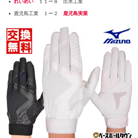
れいめい
１１ー８ 出水工業
鹿児島工業 １ー２
鹿児島実業