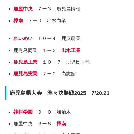
鹿屋中央
７ー３ 鹿児島情報
樟南
７ー０ 出水商業
れいめい
１０ー４ 鹿屋農業
鹿児島商業 １ー２
出水工業
鹿児島工業
１０ー７ 鹿児島玉龍
鹿児島実業
７ー２ 尚志館
鹿児島県大会 準々決勝戦2025 7/20.21
神村学園
９ー０ 加治木
鹿屋中央 ３ー８
樟南