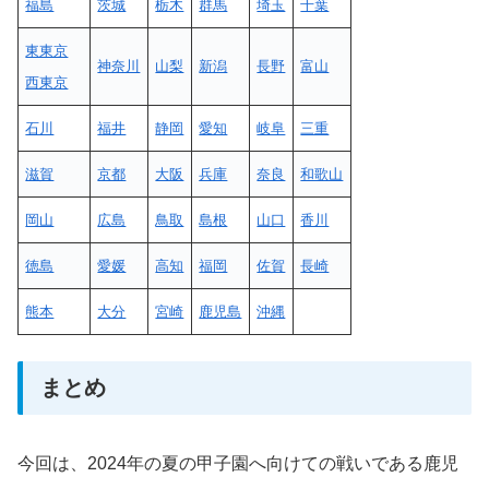
福島
茨城
栃木
群馬
埼玉
千葉
東東京
神奈川
山梨
新潟
長野
富山
西東京
石川
福井
静岡
愛知
岐阜
三重
滋賀
京都
大阪
兵庫
奈良
和歌山
岡山
広島
鳥取
島根
山口
香川
徳島
愛媛
高知
福岡
佐賀
長崎
熊本
大分
宮崎
鹿児島
沖縄
まとめ
今回は、2024年の夏の甲子園へ向けての戦いである鹿児