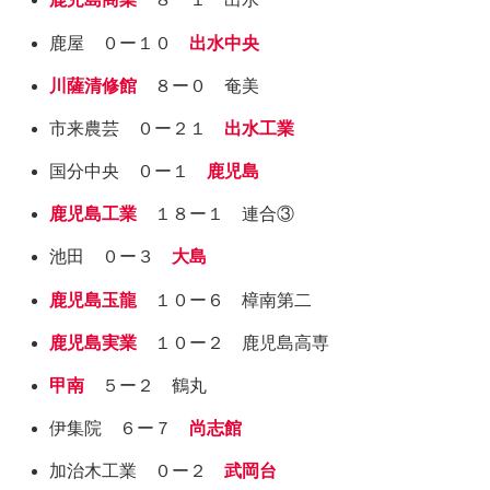
鹿屋 ０ー１０
出水中央
川薩清修館
８ー０ 奄美
市来農芸 ０ー２１
出水工業
国分中央 ０ー１
鹿児島
鹿児島工業
１８ー１ 連合③
池田 ０ー３
大島
鹿児島玉龍
１０ー６ 樟南第二
鹿児島実業
１０ー２ 鹿児島高専
甲南
５ー２ 鶴丸
伊集院 ６ー７
尚志館
加治木工業 ０ー２
武岡台