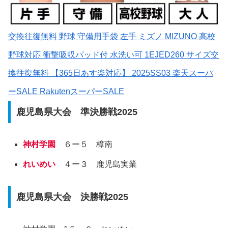
交換往復無料 野球 守備用手袋 左手 ミズノ MIZUNO 高校
野球対応 衝撃吸収パッド付 水洗い可 1EJED260 サイズ交
換往復無料 【365日あす楽対応】 2025SS03 楽天スーパ
ーSALE RakutenスーパーSALE
鹿児島県大会 準決勝戦2025
神村学園
６ー５ 樟南
れいめい
４ー３ 鹿児島実業
鹿児島県大会 決勝戦2025