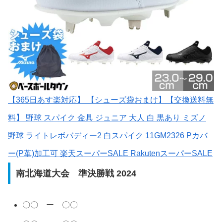
【365日あす楽対応】 【シューズ袋おまけ】【交換送料無
料】 野球 スパイク 金具 ジュニア 大人 白 黒あり ミズノ
野球 ライトレボバディー2 白スパイク 11GM2326 Pカバ
ー(P革)加工可 楽天スーパーSALE RakutenスーパーSALE
南北海道大会 準決勝戦 2024
〇〇 ー 〇〇