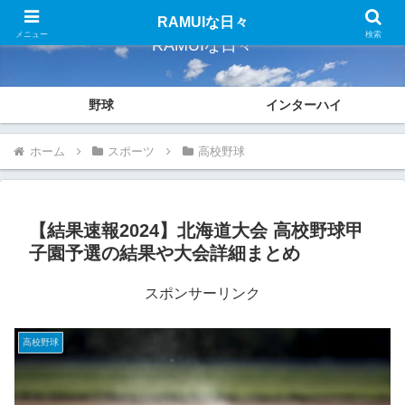
RAMUIな日々
メニュー
検索
RAMUIな日々
野球
インターハイ
ホーム
スポーツ
高校野球
【結果速報2024】北海道大会 高校野球甲
子園予選の結果や大会詳細まとめ
スポンサーリンク
高校野球