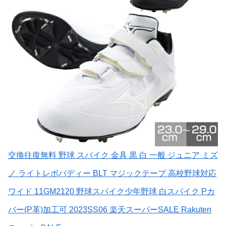
交換往復無料 野球 スパイク 金具 黒 白 一般 ジュニア ミズ
ノ ライトレボバディー BLT マジックテープ 高校野球対応
ワイド 11GM2120 野球スパイク少年野球 白スパイク Pカ
バー(P革)加工可 2023SS06 楽天スーパーSALE Rakuten