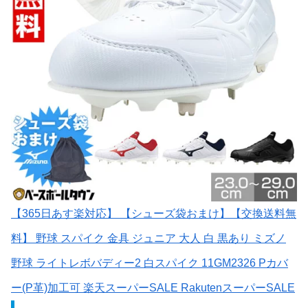
【365日あす楽対応】 【シューズ袋おまけ】【交換送料無
料】 野球 スパイク 金具 ジュニア 大人 白 黒あり ミズノ
野球 ライトレボバディー2 白スパイク 11GM2326 Pカバ
ー(P革)加工可 楽天スーパーSALE RakutenスーパーSALE