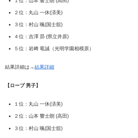
１位：⼭本 響⼠朗 (高田)
２位：丸⼭ ⼀休(済美)
３位：村⼭ 颯(国士舘)
４位：吉澤 昴 (県立井原)
５位：岩﨑 ⻯誠（光明学園相模原）
結果詳細は→
結果詳細
【ロープ 男子】
１位：丸⼭ ⼀休(済美)
２位：⼭本 響⼠朗 (高田)
３位：村⼭ 颯(国士舘)