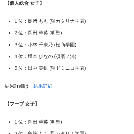
【個人総合 女子】
１位：島﨑 もも (聖カタリナ学園)
２位：岡田 華英 (明聖)
３位：小林 千奈乃 (松商学園)
４位：増本 ひなの (須磨ノ浦)
５位：田中 美帆 (聖ドミニコ学園)
結果詳細は→
結果詳細
【フープ 女子】
１位：岡田 華英 (明聖)
２位：島﨑 もも (聖カタリナ学園)