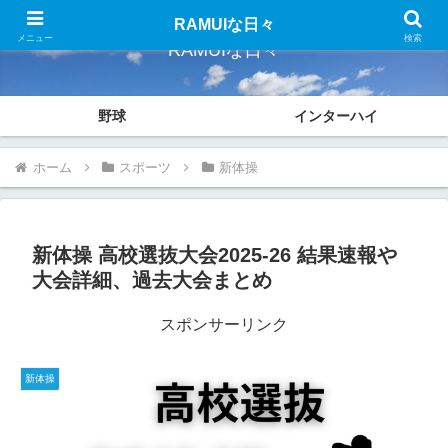
RAMUIな日々
メニュー
検索
RAMUIな日々
野球
インターハイ
ホーム
スポーツ
新体操
新体操 高校選抜大会2025-26 結果速報や
大会詳細、過去大会まとめ
スポンサーリンク
新体操