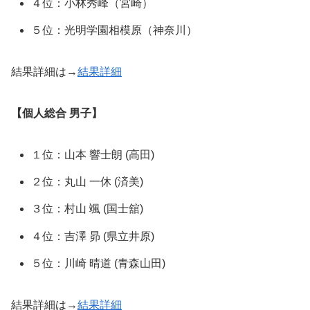
４位：小林秀峰（宮崎）
５位：光明学園相模原（神奈川）
結果詳細は→
結果詳細
【個人総合 男子】
１位：山本 響士朗 (高田)
２位：丸山 一休 (済美)
３位：村山 颯 (国士舘)
４位：吉澤 昴 (県立井原)
５位：川崎 晴道 (青森山田)
結果詳細は→
結果詳細