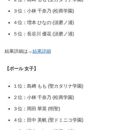
３位：小林 千奈乃 (松商学園)
４位：増本 ひなの (須磨ノ浦)
５位：⻑⾕川 優花 (須磨ノ浦)
結果詳細は→
結果詳細
【ボール 女子】
１位：島﨑 もも (聖カタリナ学園)
２位：小林 千奈乃 (松商学園)
３位：岡田 華英 (明聖)
４位：田中 美帆 (聖ドミニコ学園)