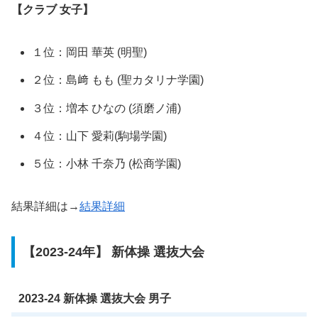
【クラブ 女子】
１位：岡田 華英 (明聖)
２位：島﨑 もも (聖カタリナ学園)
３位：増本 ひなの (須磨ノ浦)
４位：⼭下 愛莉(駒場学園)
５位：小林 千奈乃 (松商学園)
結果詳細は→
結果詳細
【2023-24年】 新体操 選抜大会
2023-24 新体操 選抜大会 男子