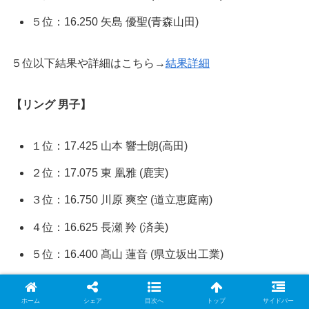
５位：16.250 矢島 優聖(青森山田)
５位以下結果や詳細はこちら→
結果詳細
【リング 男子】
１位：17.425 山本 響士朗(高田)
２位：17.075 東 凰雅 (鹿実)
３位：16.750 川原 爽空 (道立恵庭南)
４位：16.625 長瀬 羚 (済美)
５位：16.400 髙山 蓮音 (県立坂出工業)
５位以下結果や詳細はこちら→
結果詳細
ホーム
シェア
目次へ
トップ
サイドバー