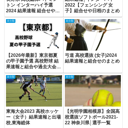
トン インターハイ予選
2022【フェンシング 女
2024 結果速報 組合せや詳
子】組合せや日程のまとめ
細まとめ
未分類
未分類
【2026年最新】東京都夏
弓道 高校選抜 (女子)2024
の甲子園予選 高校野球 結
結果速報と組合せのまとめ
果速報と組合や過去大会ま
とめ
未分類
未分類
東海大会2023 高校ホッケ
【光明学園相模原】全国高
ー（女子）結果速報と出場
校選抜ソフトボール2021-
校,東海総体
22 神奈川県│選手一覧