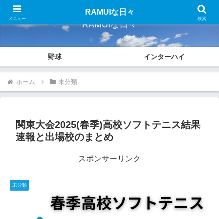
RAMUIな日々
メニュー
検索
RAMUIな日々
野球
インターハイ
ホーム
未分類
関東大会2025(春季)高校ソフトテニス結果
速報と出場校のまとめ
スポンサーリンク
未分類