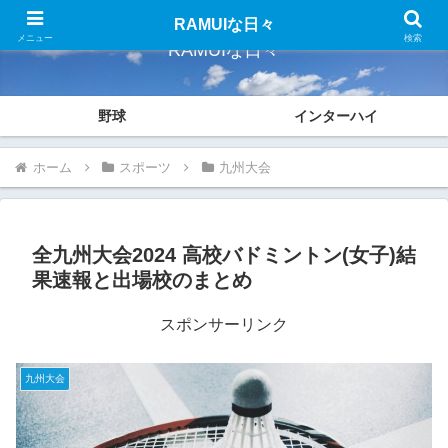
RAMUIな日々
メニュー
検索
RAMUIな日々
野球
インターハイ
ホーム
スポーツ
九州大会
全九州大会2024 高校バドミントン(女子)結
果速報と出場校のまとめ
スポンサーリンク
九州大会