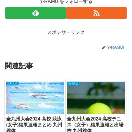
Y-RAMUIをフォローする
スポンサーリンク
Y-RAMUI
関連記事
九州大会
九州大会
全九州大会2024 高校 競泳
全九州大会2024 高校テニ
(女子)結果速報まとめ 九州
ス（女子）結果速報と出場
総体
校 九州総体