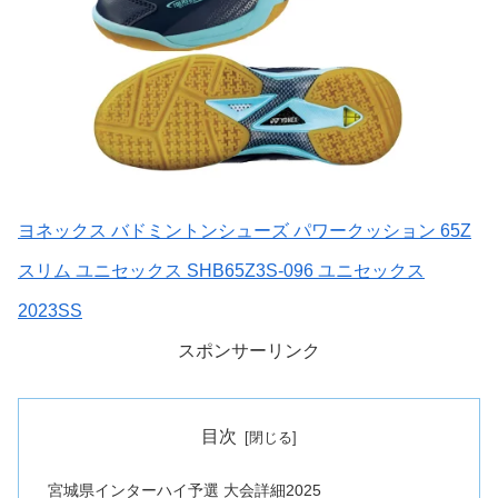
ヨネックス バドミントンシューズ パワークッション 65Z
スリム ユニセックス SHB65Z3S-096 ユニセックス
2023SS
スポンサーリンク
目次
宮城県インターハイ予選 大会詳細2025