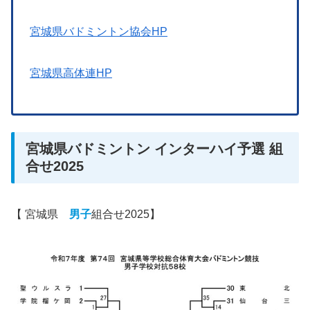
宮城県バドミントン協会HP
宮城県高体連HP
宮城県バドミントン インターハイ予選 組
合せ2025
【 宮城県
男子
組合せ2025】