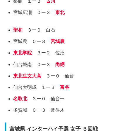
築館 １ー３
古川
宮城広瀬 ０ー３
東北
聖和
３ー０ 白石
宮城農 ０ー３
宮城農
東北学院
３ー２ 佐沼
仙台城南 ０ー３
尚絅
東北生文大高
３ー０ 仙台
仙台大明成 １ー３
富谷
名取北
３ー０ 仙台一
多賀城 ０ー３ 常盤木
宮城県 インターハイ予選 女子 ３回戦