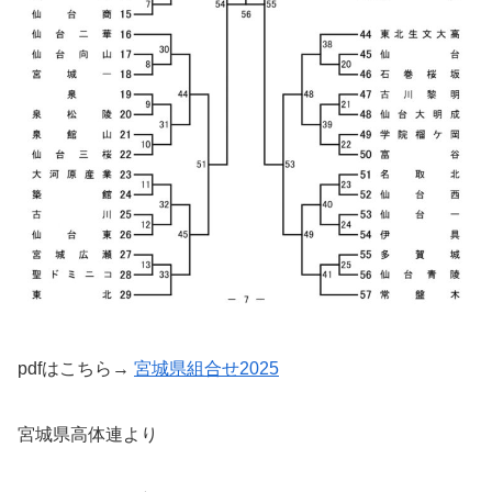
pdfはこちら→
宮城県組合せ2025
宮城県高体連より