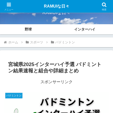
RAMUIな日々
メニュー
検索
RAMUIな日々
野球
インターハイ
ホーム
スポーツ
バドミントン
宮城県2025インターハイ予選 バドミント
ン結果速報と組合や詳細まとめ
スポンサーリンク
バドミントン