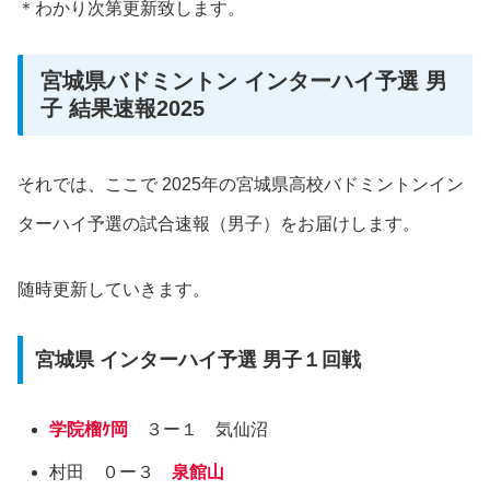
＊わかり次第更新致します。
宮城県バドミントン インターハイ予選 男
子 結果速報2025
それでは、ここで 2025年の宮城県高校バドミントンイン
ターハイ予選の試合速報（男子）をお届けします。
随時更新していきます。
宮城県 インターハイ予選 男子１回戦
学院榴ｹ岡
３ー１ 気仙沼
村田 ０ー３
泉館山