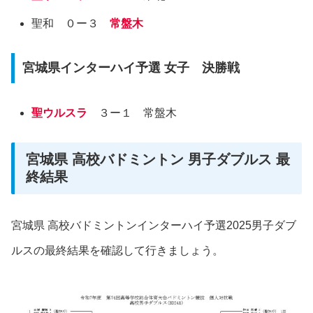
聖和 ０ー３
常盤木
宮城県インターハイ予選 女子 決勝戦
聖ウルスラ
３ー１ 常盤木
宮城県 高校バドミントン 男子ダブルス 最
終結果
宮城県 高校バドミントンインターハイ予選2025男子ダブ
ルスの最終結果を確認して行きましょう。