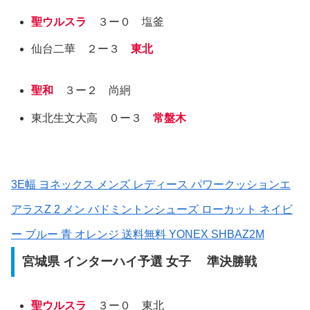
聖ウルスラ
３ー０ 塩釜
仙台二華 ２ー３
東北
聖和
３ー２ 尚絅
東北生文大高 ０ー３
常盤木
3E幅 ヨネックス メンズ レディース パワークッションエ
アラスZ 2 メン バドミントンシューズ ローカット ネイビ
ー ブルー 青 オレンジ 送料無料 YONEX SHBAZ2M
宮城県 インターハイ予選 女子 準決勝戦
聖ウルスラ
３ー０ 東北